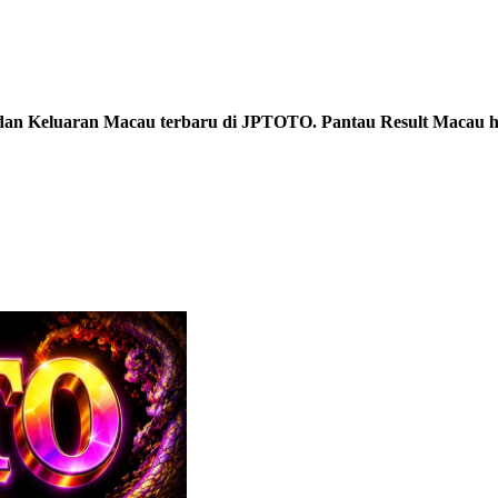
dan Keluaran Macau terbaru di JPTOTO. Pantau Result Macau ha