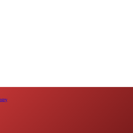
istry