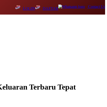
Contact Us
LOGIN
DAFTAR
eluaran Terbaru Tepat