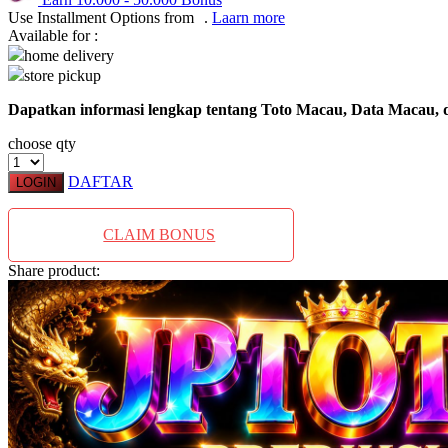
Use Installment Options from
.
Laarn more
Available for :
home delivery
store pickup
Dapatkan informasi lengkap tentang Toto Macau, Data Macau, 
choose qty
DAFTAR
LOGIN
CLAIM BONUS
Share product: