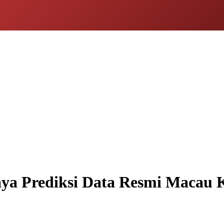
ya Prediksi Data Resmi Macau K