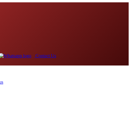
Contact Us
us