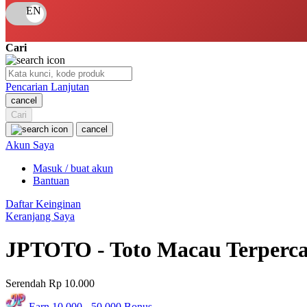
Cari
Pencarian Lanjutan
cancel
Cari
cancel
Akun Saya
Masuk / buat akun
Bantuan
Daftar Keinginan
Keranjang Saya
JPTOTO - Toto Macau Terperca
Serendah
Rp 10.000
Earn
10.000
-
50.000
Bonus