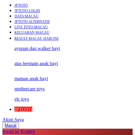
JPTOTO
JPTOTO LOGIN
DATA MACAU
JPTOTO ALTERNATIF
LIVE TOTO MACAU
KELUARAN MACAU
RESULT MACAU HARI INI
ayunan dan walker bayi
alas bermain anak bayi
mainan anak bayi
mothercare toys
elc toys
JPTOTO
Akun Saya
Masuk
lewati ke Konten