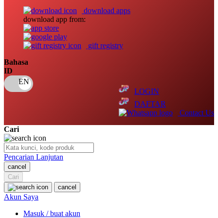
download apps
download app from:
gift registry
Bahasa
ID
LOGIN
DAFTAR
Contact Us
Cari
Pencarian Lanjutan
cancel
Cari
cancel
Akun Saya
Masuk / buat akun