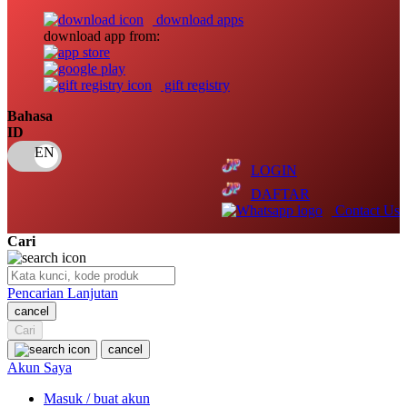
download apps
download app from:
gift registry
Bahasa
ID
LOGIN
DAFTAR
Contact Us
Cari
Pencarian Lanjutan
cancel
Cari
cancel
Akun Saya
Masuk / buat akun