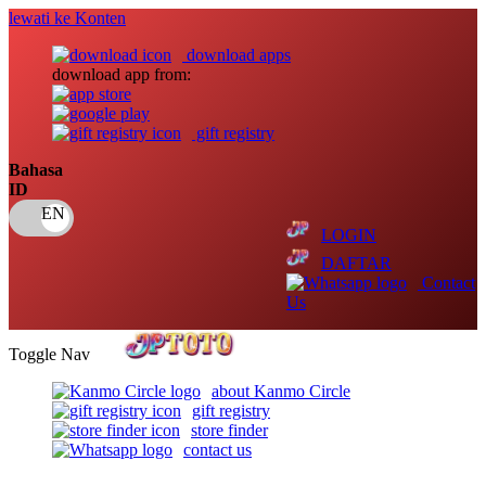
lewati ke Konten
download apps
download app from:
gift registry
Bahasa
ID
LOGIN
DAFTAR
Contact
Us
Toggle Nav
about Kanmo Circle
gift registry
store finder
contact us