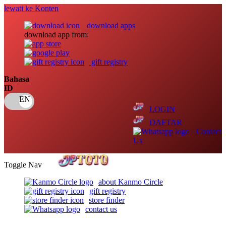
lewati ke Konten
download apps
download app from:
gift registry
Bahasa
ID
LOGIN
DAFTAR
Contact
Us
Toggle Nav
about Kanmo Circle
gift registry
store finder
contact us