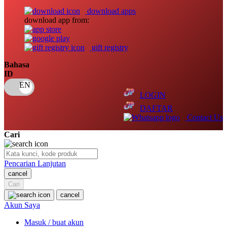
download apps
download app from:
gift registry
Bahasa
ID
LOGIN
DAFTAR
Contact Us
Cari
Pencarian Lanjutan
cancel
Cari
cancel
Akun Saya
Masuk / buat akun