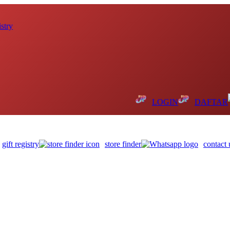
istry
LOGIN
DAFTAR
gift registry
store finder
contact 