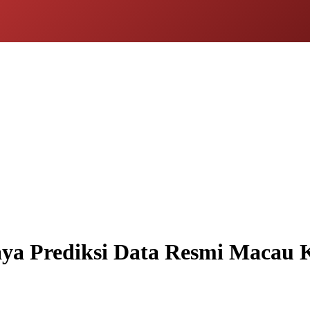
ya Prediksi Data Resmi Macau K