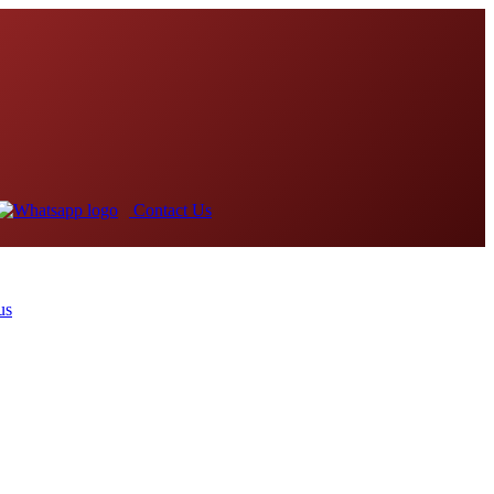
Contact Us
us