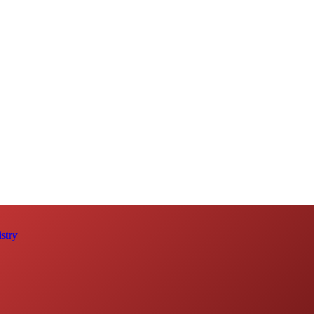
istry