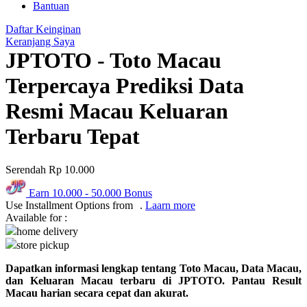
Bantuan
Daftar Keinginan
Keranjang Saya
JPTOTO - Toto Macau
Terpercaya Prediksi Data
Resmi Macau Keluaran
Terbaru Tepat
Serendah
Rp 10.000
Earn
10.000
-
50.000
Bonus
Use Installment Options from
.
Laarn more
Available for :
home delivery
store pickup
Dapatkan informasi lengkap tentang Toto Macau, Data Macau,
dan Keluaran Macau terbaru di JPTOTO. Pantau Result
Macau harian secara cepat dan akurat.