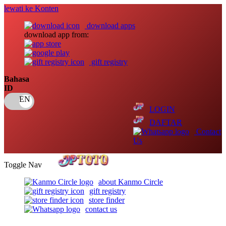
lewati ke Konten
download apps
download app from:
gift registry
Bahasa
ID
LOGIN
DAFTAR
Contact
Us
Toggle Nav
about Kanmo Circle
gift registry
store finder
contact us