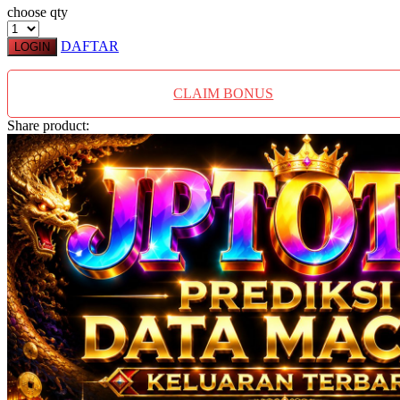
choose qty
DAFTAR
LOGIN
CLAIM BONUS
Share product: