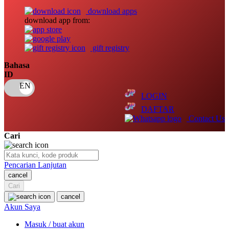
download apps
download app from:
gift registry
Bahasa
ID
LOGIN
DAFTAR
Contact Us
Cari
Pencarian Lanjutan
cancel
Cari
cancel
Akun Saya
Masuk / buat akun