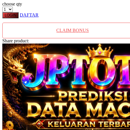
choose qty
DAFTAR
LOGIN
CLAIM BONUS
Share product: