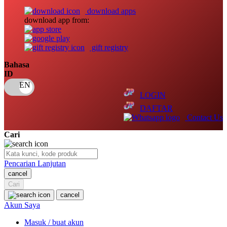
download apps
download app from:
gift registry
Bahasa
ID
LOGIN
DAFTAR
Contact Us
Cari
Pencarian Lanjutan
cancel
Cari
cancel
Akun Saya
Masuk / buat akun