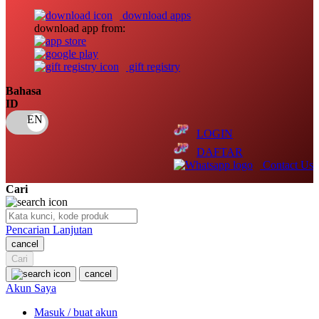
download apps
download app from:
gift registry
Bahasa
ID
LOGIN
DAFTAR
Contact Us
Cari
Pencarian Lanjutan
cancel
Cari
cancel
Akun Saya
Masuk / buat akun