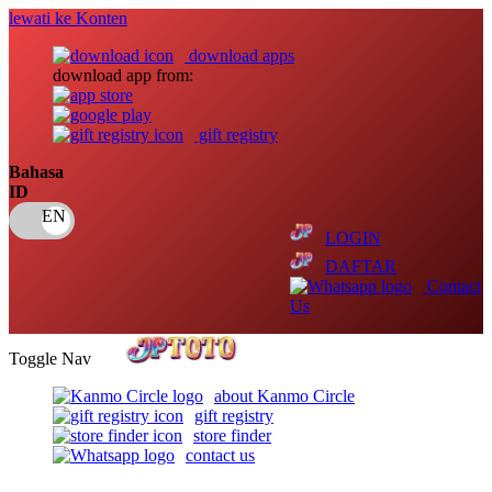
lewati ke Konten
download apps
download app from:
gift registry
Bahasa
ID
LOGIN
DAFTAR
Contact
Us
Toggle Nav
about Kanmo Circle
gift registry
store finder
contact us