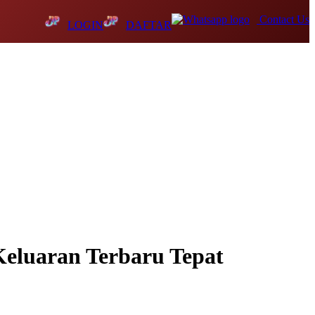
Contact Us
LOGIN
DAFTAR
eluaran Terbaru Tepat