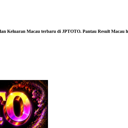
dan Keluaran Macau terbaru di JPTOTO. Pantau Result Macau ha