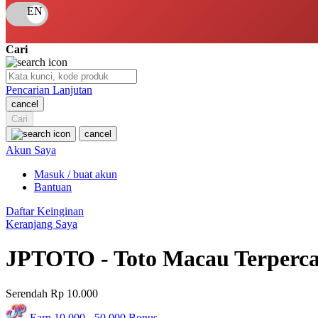
Cari
Pencarian Lanjutan
cancel
Cari
cancel
Akun Saya
Masuk / buat akun
Bantuan
Daftar Keinginan
Keranjang Saya
JPTOTO - Toto Macau Terperca
Serendah
Rp 10.000
Earn
10.000
-
50.000
Bonus