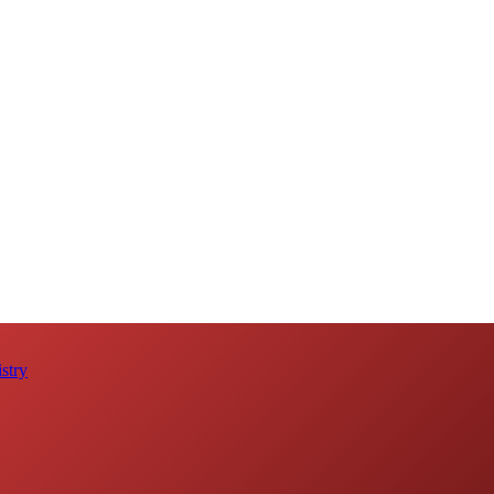
istry