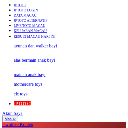
JPTOTO
JPTOTO LOGIN
DATA MACAU
JPTOTO ALTERNATIF
LIVE TOTO MACAU
KELUARAN MACAU
RESULT MACAU HARI INI
ayunan dan walker bayi
alas bermain anak bayi
mainan anak bayi
mothercare toys
elc toys
JPTOTO
Akun Saya
Masuk
lewati ke Konten