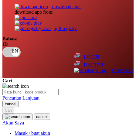
download apps
download app from:
gift registry
Bahasa
ID
LOGIN
DAFTAR
Contact Us
Cari
Pencarian Lanjutan
cancel
Cari
cancel
Akun Saya
Masuk / buat akun