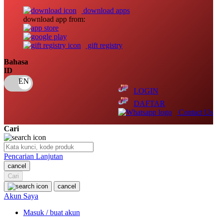
download apps
download app from:
gift registry
Bahasa
ID
LOGIN
DAFTAR
Contact Us
Cari
Pencarian Lanjutan
cancel
Cari
cancel
Akun Saya
Masuk / buat akun