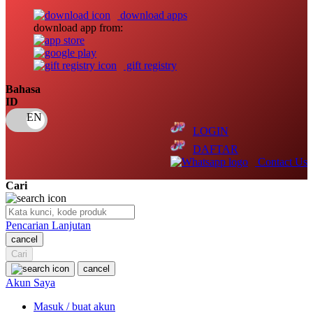
download apps
download app from:
gift registry
Bahasa
ID
LOGIN
DAFTAR
Contact Us
Cari
Pencarian Lanjutan
cancel
Cari
cancel
Akun Saya
Masuk / buat akun