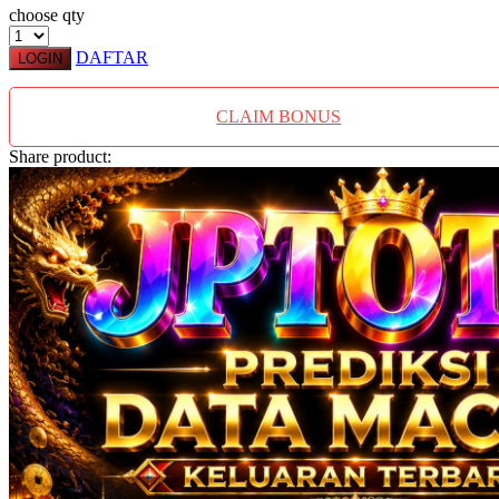
choose qty
DAFTAR
LOGIN
CLAIM BONUS
Share product: