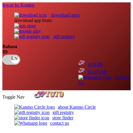
lewati ke Konten
download apps
download app from:
gift registry
Bahasa
ID
LOGIN
DAFTAR
Contact
Us
Toggle Nav
about Kanmo Circle
gift registry
store finder
contact us