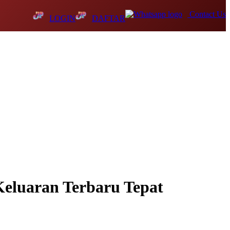
Contact Us
LOGIN
DAFTAR
eluaran Terbaru Tepat