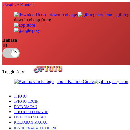
lewati ke Konten
download apps
gift reg
download app from:
Bahasa
ID
Toggle Nav
about Kanmo Circle
JPTOTO
JPTOTO LOGIN
DATA MACAU
JPTOTO ALTERNATIF
LIVE TOTO MACAU
KELUARAN MACAU
RESULT MACAU HARI INI