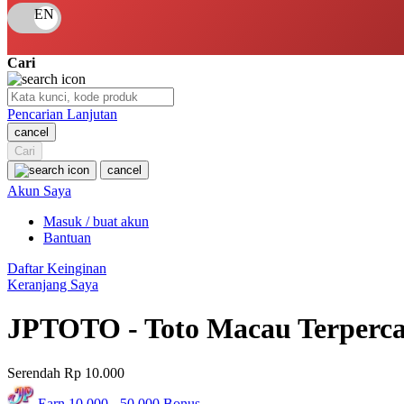
Cari
Pencarian Lanjutan
cancel
Cari
cancel
Akun Saya
Masuk / buat akun
Bantuan
Daftar Keinginan
Keranjang Saya
JPTOTO - Toto Macau Terperca
Serendah
Rp 10.000
Earn
10.000
-
50.000
Bonus