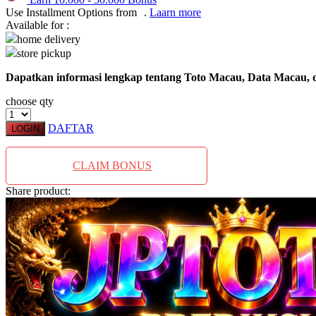
Use Installment Options from
.
Laarn more
Available for :
home delivery
store pickup
Dapatkan informasi lengkap tentang Toto Macau, Data Macau, 
choose qty
DAFTAR
LOGIN
CLAIM BONUS
Share product: