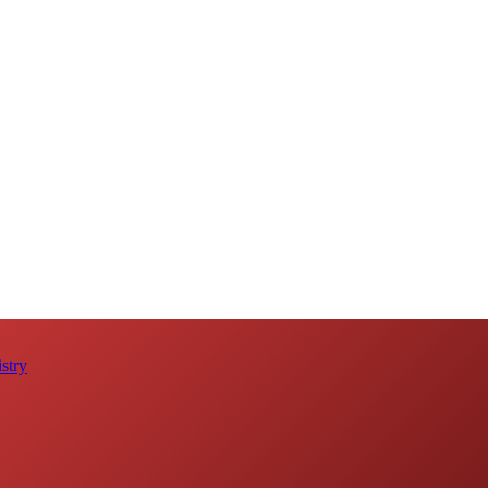
istry