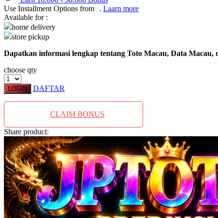
Use Installment Options from
.
Laarn more
Available for :
home delivery
store pickup
Dapatkan informasi lengkap tentang Toto Macau, Data Macau, 
choose qty
DAFTAR
LOGIN
CLAIM BONUS
Share product: