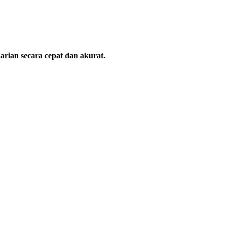
rian secara cepat dan akurat.