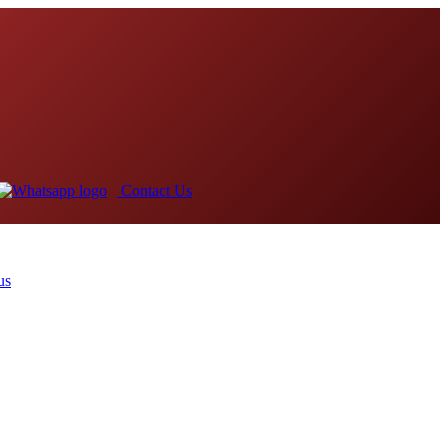
Contact Us
us