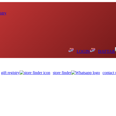
istry
LOGIN
DAFTAR
gift registry
store finder
contact 