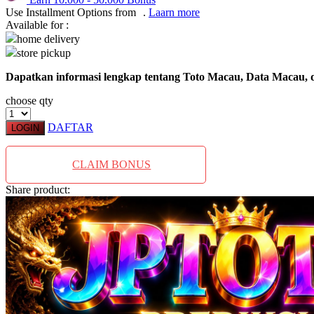
Use Installment Options from
.
Laarn more
Available for :
home delivery
store pickup
Dapatkan informasi lengkap tentang Toto Macau, Data Macau, 
choose qty
DAFTAR
LOGIN
CLAIM BONUS
Share product: