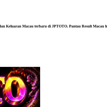
dan Keluaran Macau terbaru di JPTOTO. Pantau Result Macau ha